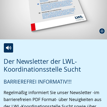
Zur
Aktiviere
Ein
Der Newsletter der LWL-
Leichten
Audio-
Video
Koordinationsstelle Sucht
Sprache
Unterstützung.
in
wechseln.
Deutscher
BARRIEREFREI INFORMATIV!!!
Gebärdensprache
wird
Regelmäßig informiert Sie unser Newsletter -im
angezeigt.
barrierefreien PDF Format- über Neuigkeiten aus
der LWL-Koordinationsstelle Sucht sowie über