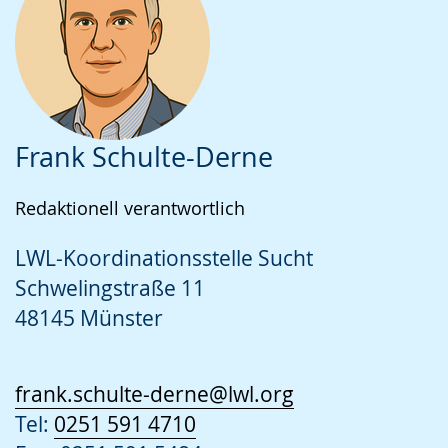
w
c
s
e
i
h
t
b
r
s
ü
ä
d
e
t
r
a
l
z
d
Frank Schulte-Derne
n
n
u
e
g
.
n
n
Redaktionell verantwortlich
e
g
s
z
.
p
LWL-Koordinationsstelle Sucht
e
r
Schwelingstraße 11
i
a
48145 Münster
g
c
t
h
.
e
frank.schulte-derne@lwl.org
w
Tel:
0251 591 4710
i