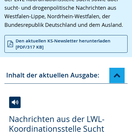
sucht- und drogenpolitische Nachrichten aus
Westfalen-Lippe, Nordrhein-Westfalen, der
Bundesrepublik Deutschland und dem Ausland.
Den aktuellen KS-Newsletter herunterladen
[PDF/317 KB]
Inhalt der aktuellen Ausgabe:
Zur
Aktiviere
Ein
Nachrichten aus der LWL-
Leichten
Audio-
Video
Koordinationsstelle Sucht
Sprache
Unterstützung.
in