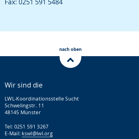
Fax: 0251 591 5484
r
d
a
n
g
nach oben
e
z
e
i
Wir sind die
g
t
LWL-Koordinationsstelle Sucht
Schwelingstr. 11
.
48145 Münster
Tel: 0251 591 3267
E-Mail:
kswl@lwl.org