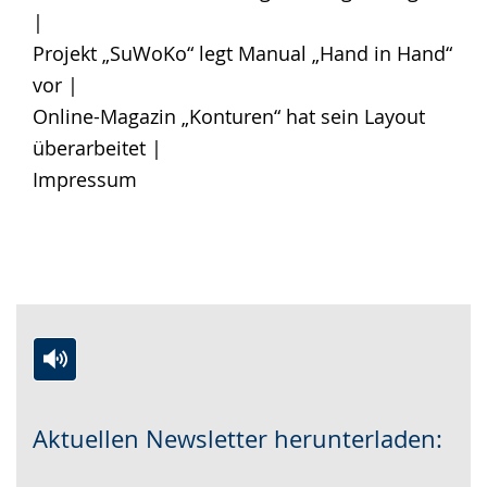
|
Projekt „SuWoKo“ legt Manual „Hand in Hand“
vor |
Online-Magazin „Konturen“ hat sein Layout
überarbeitet |
Impressum
Z
A
E
u
k
i
Aktuellen Newsletter herunterladen:
r
t
n