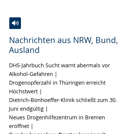
Zur
Aktiviere
Ein
Nachrichten aus NRW, Bund,
Leichten
Audio-
Video
Ausland
Sprache
Unterstützung.
in
wechseln.
Deutscher
DHS-Jahrbuch Sucht warnt abermals vor
Gebärdensprache
Alkohol-Gefahren |
wird
Drogenopferzahl in Thüringen erreicht
angezeigt.
Höchstwert |
Dietrich-Bonhoeffer-Klinik schließt zum 30.
Juni endgültig |
Neues Drogenhilfezentrum in Bremen
eröffnet |