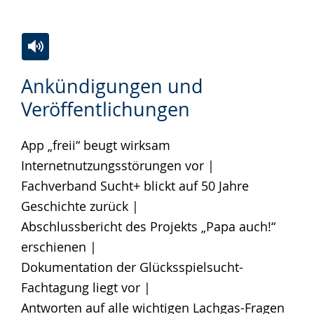
Zur
Aktiviere
Ein
Ankündigungen und
Leichten
Audio-
Video
Veröffentlichungen
Sprache
Unterstützung.
in
wechseln.
Deutscher
App „freii“ beugt wirksam
Gebärdensprache
Internetnutzungsstörungen vor |
wird
Fachverband Sucht+ blickt auf 50 Jahre
angezeigt.
Geschichte zurück |
Abschlussbericht des Projekts „Papa auch!“
erschienen |
Dokumentation der Glücksspielsucht-
Fachtagung liegt vor |
Antworten auf alle wichtigen Lachgas-Fragen