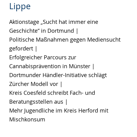
Lippe
Sprache
Unterstützung.
in
wechseln.
Deutscher
Aktionstage „Sucht hat immer eine
Gebärdensprache
Geschichte“ in Dortmund |
wird
Politische Maßnahmen gegen Mediensucht
angezeigt.
gefordert |
Erfolgreicher Parcours zur
Cannabisprävention in Münster |
Dortmunder Händler-Initiative schlägt
Zürcher Modell vor |
Kreis Coesfeld schreibt Fach- und
Beratungsstellen aus |
Mehr Jugendliche im Kreis Herford mit
Mischkonsum