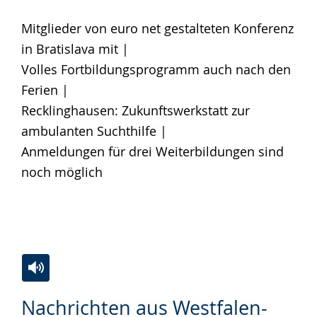
wechseln.
Deutscher
Mitglieder von euro net gestalteten Konferenz
Gebärdensprache
in Bratislava mit |
wird
Volles Fortbildungsprogramm auch nach den
angezeigt.
Ferien |
Recklinghausen: Zukunftswerkstatt zur
ambulanten Suchthilfe |
Anmeldungen für drei Weiterbildungen sind
noch möglich
Zur
Aktiviere
Ein
Nachrichten aus Westfalen-
Leichten
Audio-
Video