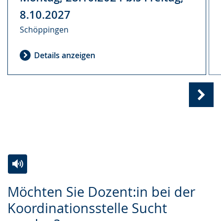
8.10.2027
Schöppingen
Details anzeigen
Näc
Ansi
Sub
(
2
von
Zur
Aktiviere
Ein
4
)
Möchten Sie Dozent:in bei der
Leichten
Audio-
Video
Koordinationsstelle Sucht
Sprache
Unterstützung.
in