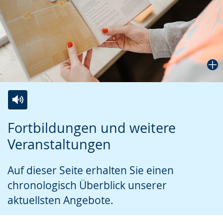
Zur
Aktiviere
Ein
Fortbildungen und weitere
Leichten
Audio-
Video
Veranstaltungen
Sprache
Unterstützung.
in
wechseln.
Deutscher
Auf dieser Seite erhalten Sie einen
Gebärdensprache
chronologisch Überblick unserer
wird
aktuellsten Angebote.
angezeigt.