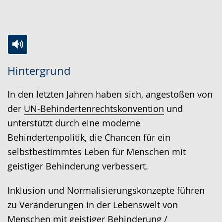
Zur
Aktiviere
Ein
Hintergrund
Leichten
Audio-
Video
Sprache
Unterstützung.
in
In den letzten Jahren haben sich, angestoßen von
wechseln.
Deutscher
der
UN-Behindertenrechtskonvention
und
Gebärdensprache
unterstützt durch eine moderne
wird
Behindertenpolitik, die Chancen für ein
angezeigt.
selbstbestimmtes Leben für Menschen mit
geistiger Behinderung verbessert.
Inklusion und Normalisierungskonzepte führen
zu Veränderungen in der Lebenswelt von
Menschen mit geistiger Behinderung /