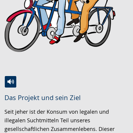
Zur
Aktiviere
Ein
Das Projekt und sein Ziel
Leichten
Audio-
Video
Sprache
Unterstützung.
in
Seit jeher ist der Konsum von legalen und
wechseln.
Deutscher
illegalen Suchtmitteln Teil unseres
Gebärdensprache
gesellschaftlichen Zusammenlebens. Dieser