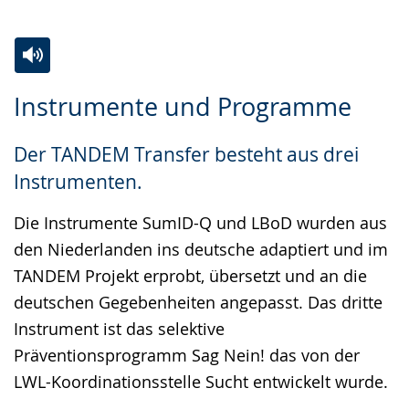
Zur
Aktiviere
Ein
Instrumente und Programme
Leichten
Audio-
Video
Sprache
Unterstützung.
in
Der TANDEM Transfer besteht aus drei
wechseln.
Deutscher
Instrumenten.
Gebärdensprache
wird
Die Instrumente SumID-Q und LBoD wurden aus
angezeigt.
den Niederlanden ins deutsche adaptiert und im
TANDEM Projekt erprobt, übersetzt und an die
deutschen Gegebenheiten angepasst. Das dritte
Instrument ist das selektive
Präventionsprogramm Sag Nein! das von der
LWL-Koordinationsstelle Sucht entwickelt wurde.