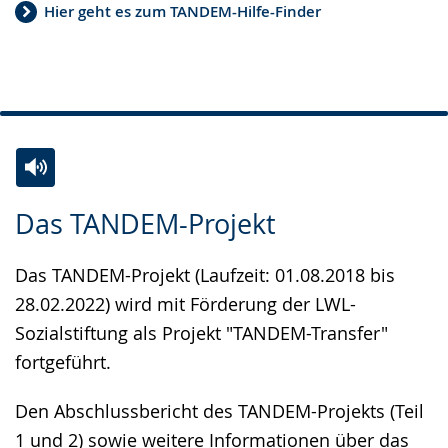
Hier geht es zum TANDEM-Hilfe-Finder
Zur
Aktiviere
Ein
Das TANDEM-Projekt
Leichten
Audio-
Video
Sprache
Unterstützung.
in
Das TANDEM-Projekt (Laufzeit: 01.08.2018 bis
wechseln.
Deutscher
28.02.2022) wird mit Förderung der LWL-
Gebärdensprache
Sozialstiftung als Projekt "TANDEM-Transfer"
wird
fortgeführt.
angezeigt.
Den Abschlussbericht des TANDEM-Projekts (Teil
1 und 2) sowie weitere Informationen über das