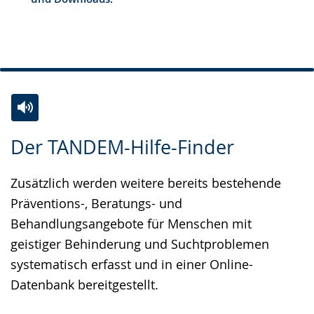
Gebärdensprache
z
wird
e
angezeigt.
i
g
t
.
Zur
Aktiviere
Ein
Der TANDEM-Hilfe-Finder
Leichten
Audio-
Video
Sprache
Unterstützung.
in
Zusätzlich werden weitere bereits bestehende
wechseln.
Deutscher
Präventions-, Beratungs- und
Gebärdensprache
Behandlungsangebote für Menschen mit
wird
geistiger Behinderung und Suchtproblemen
angezeigt.
systematisch erfasst und in einer Online-
Datenbank bereitgestellt.