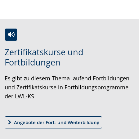
Z
A
E
Zertifikatskurse und
u
k
i
Fortbildungen
r
t
n
L
i
V
Es gibt zu diesem Thema laufend Fortbildungen
e
v
i
und Zertifikatskurse in Fortbildungsprogramme
i
i
d
der LWL-KS.
c
e
e
h
r
o
t
e
i
Angebote der Fort- und Weiterbildung
e
A
n
n
u
D