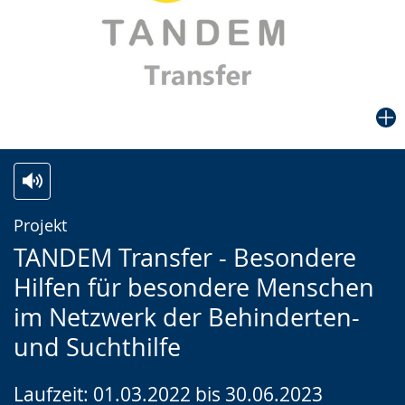
Zur
Aktiviere
Ein
Projekt
Leichten
Audio-
Video
TANDEM Transfer - Besondere
Sprache
Unterstützung.
in
Hilfen für besondere Menschen
wechseln.
Deutscher
im Netzwerk der Behinderten-
Gebärdensprache
und Suchthilfe
wird
angezeigt.
Laufzeit: 01.03.2022 bis 30.06.2023