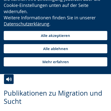
Cookie-Einstellungen unten auf der Seite
widerrufen.
Weitere Informationen finden Sie in unserer
Datenschutzerklärung
.
Alle akzeptieren
Alle ablehnen
Mehr erfahren
Zur
Aktiviere
Ein
Publikationen zu Migration und
Leichten
Audio-
Video
Sucht
Sprache
Unterstützung.
in
wechseln.
Deutscher