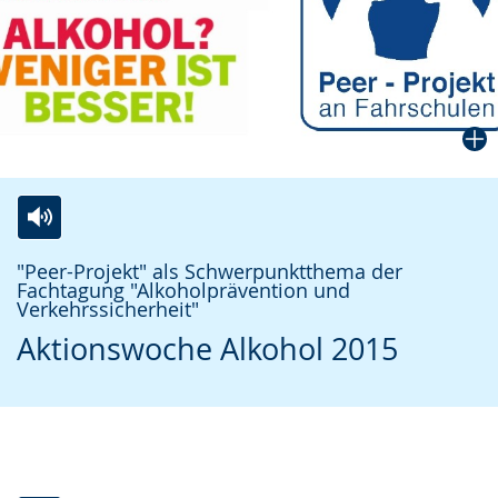
Zur
Aktiviere
Ein
"Peer-Projekt" als Schwerpunktthema der
Leichten
Audio-
Video
Fachtagung "Alkoholprävention und
Verkehrssicherheit"
Sprache
Unterstützung.
in
Aktionswoche Alkohol 2015
wechseln.
Deutscher
Gebärdensprache
wird
angezeigt.