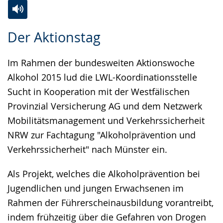
Zur
Aktiviere
Ein
Der Aktionstag
Leichten
Audio-
Video
Sprache
Unterstützung.
in
Im Rahmen der bundesweiten Aktionswoche
wechseln.
Deutscher
Alkohol 2015 lud die LWL-Koordinationsstelle
Gebärdensprache
Sucht in Kooperation mit der Westfälischen
wird
Provinzial Versicherung AG und dem Netzwerk
angezeigt.
Mobilitätsmanagement und Verkehrssicherheit
NRW zur Fachtagung "Alkoholprävention und
Verkehrssicherheit" nach Münster ein.
Als Projekt, welches die Alkoholprävention bei
Jugendlichen und jungen Erwachsenen im
Rahmen der Führerscheinausbildung vorantreibt,
indem frühzeitig über die Gefahren von Drogen