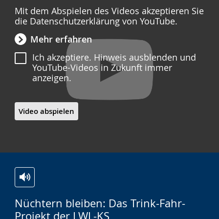
Mit dem Abspielen des Videos akzeptieren Sie
die Datenschutzerklärung von YouTube.
Mehr erfahren
Ich akzeptiere. Hinweis ausblenden und
YouTube-Videos in Zukunft immer
anzeigen.
Video abspielen
Zur
Aktiviere
Ein
Nüchtern bleiben: Das Trink-Fahr-
Leichten
Audio-
Video
Projekt der LWL-KS