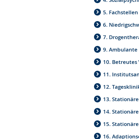
5. Fachstelle
6. Niedrigschw
7. Drogenthe
9. Ambulante 
10. Betreutes
11. Instituts
12. Tagesklini
13. Stationär
14. Stationäre
15. Stationär
16. Adaptions