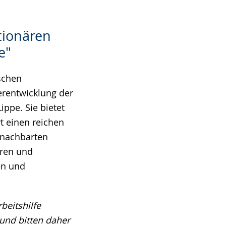
tionären
e"
ischen
erentwicklung der
ippe. Sie bietet
t einen reichen
enachbarten
ären und
en und
beitshilfe
 und bitten daher