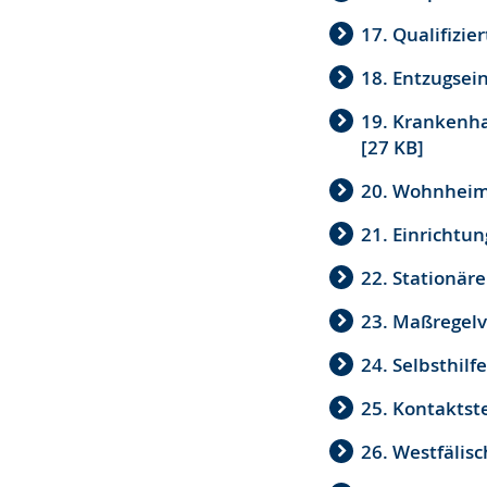
17. Qualifizie
18. Entzugsei
19. Krankenh
[27 KB]
20. Wohnheime
21. Einrichtu
22. Stationäre
23. Maßregelv
24. Selbsthilf
25. Kontaktste
26. Westfälisc