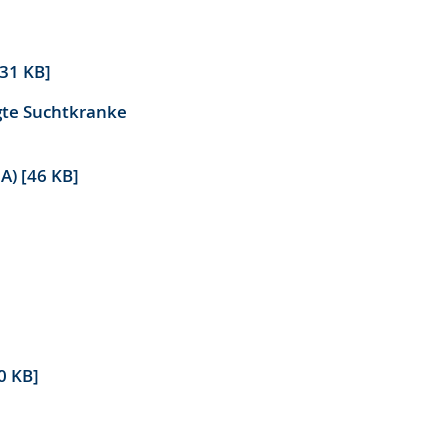
31 KB]
gte Suchtkranke
) [46 KB]
0 KB]