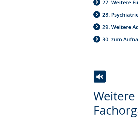
27. Weitere Ei
28. Psychiatr
29. Weitere A
30. zum Aufna
Zur
Aktiviere
Ein
Weitere 
Leichten
Audio-
Video
Sprache
Unterstützung.
in
Fachorg
wechseln.
Deutscher
Gebärdensprach
wird