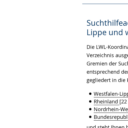
angezeigt.
Suchthilfea
Lippe und 
Die LWL-Koordina
Verzeichnis ausg
Gremien der Sucht
entsprechend der
gegliedert in die
Westfalen-Lip
Rheinland
[22
Nordrhein-We
Bundesrepubl
und steht Ihnen h