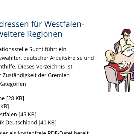
dressen für Westfalen-
weitere Regionen
tionsstelle Sucht führt ein
ewählter, deutscher Arbeitskreise und
hilfe. Dieses Verzeichnis ist
 Zuständigkeit der Gremien
 Kategorien
pe
[28 KB]
 KB]
stfalen
[45 KB]
ik Deutschland
[40 KB]
ier als kostenfreie PDF-Datei bereit.