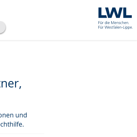
ner,
sonen und
chthilfe.