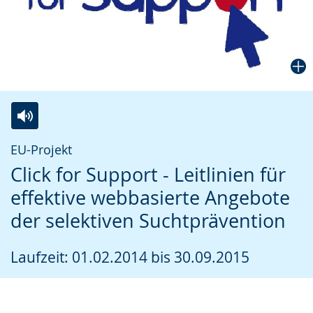
Zur
Aktiviere
Ein
EU-Projekt
Leichten
Audio-
Video
Click for Support - Leitlinien für
Sprache
Unterstützung.
in
effektive webbasierte Angebote
wechseln.
Deutscher
der selektiven Suchtprävention
Gebärdensprache
wird
Laufzeit: 01.02.2014 bis 30.09.2015
angezeigt.