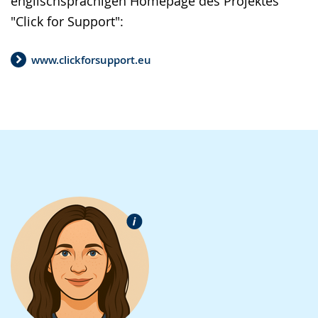
englischsprachigen Homepage des Projektes
"Click for Support":
www.clickforsupport.eu