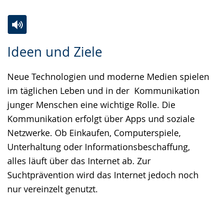
Zur
Aktiviere
Ein
Ideen und Ziele
Leichten
Audio-
Video
Sprache
Unterstützung.
in
Neue Technologien und moderne Medien spielen
wechseln.
Deutscher
im täglichen Leben und in der Kommunikation
Gebärdensprache
junger Menschen eine wichtige Rolle. Die
wird
Kommunikation erfolgt über Apps und soziale
angezeigt.
Netzwerke. Ob Einkaufen, Computerspiele,
Unterhaltung oder Informationsbeschaffung,
alles läuft über das Internet ab. Zur
Suchtprävention wird das Internet jedoch noch
nur vereinzelt genutzt.